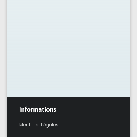
Un ventre un peu présent ne devrait jamais
dicter le style, pourtant il influence souvent
le choix du dressing. Bonne nouvelle : il
existe des coupes adaptées, des...
Informations
Mentions Légales