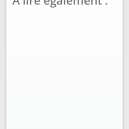
A lire également :
Quand le thermomètre plonge, le dilemme
devient quotidien : comment rester au