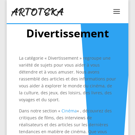
a
Divertissement
La catégorie « Divertissement » regroupe une
variété de sujets pour vous aider à vous
détendre et à vous amuser. Nous avons
rassemblé des articles et des informations pour
vous aider à explorer le monde du cinéma, de
la culture, des jeux, des loisirs, des livres, des
voyages et du sport.
Dans notre section «
Cinéma
« , découvrez des
critiques de films, des interviews de
réalisateurs et des articles sur les dernières
tendances en matière de cinéma. Que vous