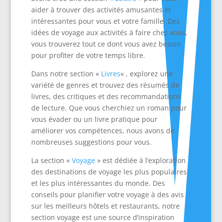
aider à trouver des activités amusantes et
intéressantes pour vous et votre famille. Des
idées de voyage aux activités à faire chez vous,
vous trouverez tout ce dont vous avez besoin
pour profiter de votre temps libre.
Dans notre section «
Livres
« , explorez une
variété de genres et trouvez des résumés de
livres, des critiques et des recommandations
de lecture. Que vous cherchiez un roman pour
vous évader ou un livre pratique pour
améliorer vos compétences, nous avons de
nombreuses suggestions pour vous.
La section «
Voyage
» est dédiée à l’exploration
des destinations de voyage les plus populaires
et les plus intéressantes du monde. Des
conseils pour planifier votre voyage à des avis
sur les meilleurs hôtels et restaurants, notre
section voyage est une source d’inspiration