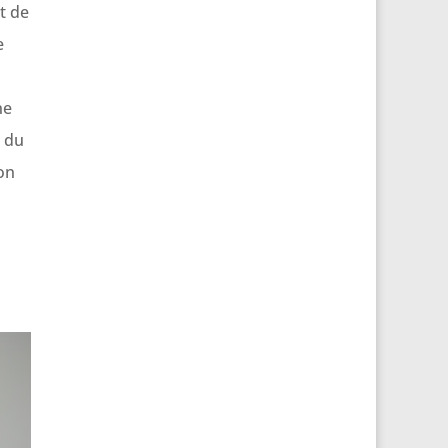
t de
e
ne
r du
on