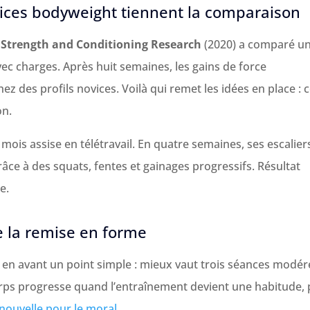
rcices bodyweight tiennent la comparaison
f Strength and Conditioning Research
(2020) a comparé u
c charges. Après huit semaines, les gains de force
ez des profils novices. Voilà qui remet les idées en place : 
on.
mois assise en télétravail. En quatre semaines, ses escalier
ce à des squats, fentes et gainages progressifs. Résultat
e.
de la remise en forme
 en avant un point simple : mieux vaut trois séances modér
corps progresse quand l’entraînement devient une habitude, 
nouvelle pour le moral
.