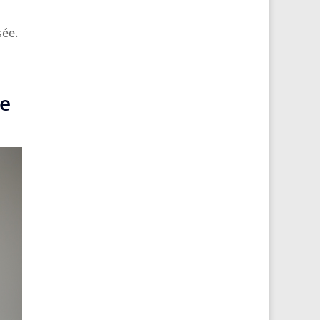
sée.
me