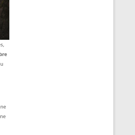
s,
bre
eu
a
une
une