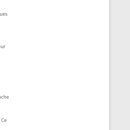
ques
our
oche
. Ce