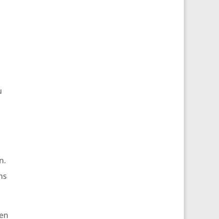
u
n.
ns
 en