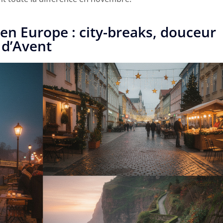
en Europe : city-breaks, douceur
 d’Avent