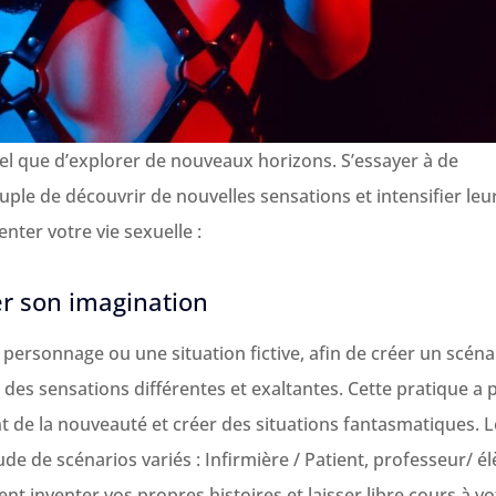
 tel que d’explorer de nouveaux horizons. S’essayer à de
ple de découvrir de nouvelles sensations et intensifier leu
nter votre vie sexuelle :
er son imagination
 personnage ou une situation fictive, afin de créer un scéna
 des sensations différentes et exaltantes. Cette pratique a 
t de la nouveauté et créer des situations fantasmatiques. L
e de scénarios variés : Infirmière / Patient, professeur/ él
t inventer vos propres histoires et laisser libre cours à vo