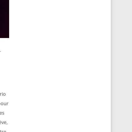
r
rio
pour
es
ève,
tre