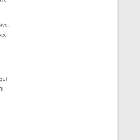
ive.
vec
qui
il