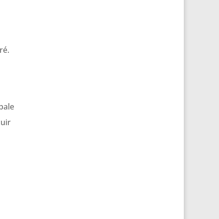
ré.
pale
uir