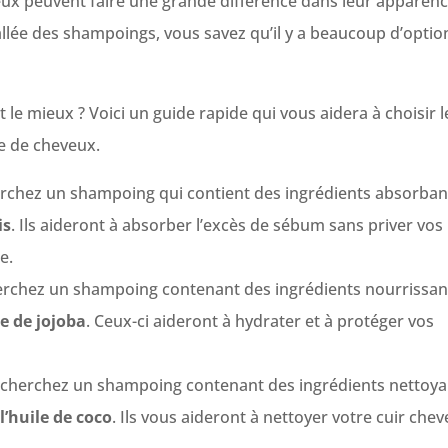
eux peuvent faire une grande différence dans leur apparenc
’allée des shampoings, vous savez qu’il y a beaucoup d’optio
le mieux ? Voici un guide rapide qui vous aidera à choisir l
e de cheveux.
erchez un shampoing qui contient des ingrédients absorban
is
. Ils aideront à absorber l’excès de sébum sans priver vos
e.
erchez un shampoing contenant des ingrédients nourrissan
le de jojoba
. Ceux-ci aideront à hydrater et à protéger vos
echerchez un shampoing contenant des ingrédients nettoya
l’huile de coco
. Ils vous aideront à nettoyer votre cuir chev