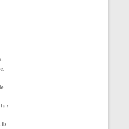
t
.
e.
le
 fuir
. Ils