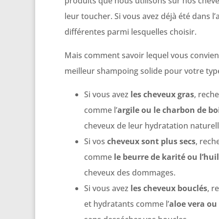
produits que nous utilisons sur nos chev
leur toucher. Si vous avez déjà été dans l
différentes parmi lesquelles choisir.
Mais comment savoir lequel vous convient 
meilleur shampoing solide pour votre typ
Si vous avez
les cheveux gras
, rech
comme l’
argile ou le charbon de bo
cheveux de leur hydratation naturell
Si vos
cheveux sont plus secs
, rech
comme
le beurre de karité ou l’hui
cheveux des dommages.
Si vous avez
les cheveux bouclés
, r
et hydratants comme l’
aloe vera ou 