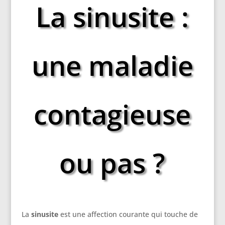
La sinusite :
une maladie
contagieuse
ou pas ?
La
sinusite
est une affection courante qui touche de