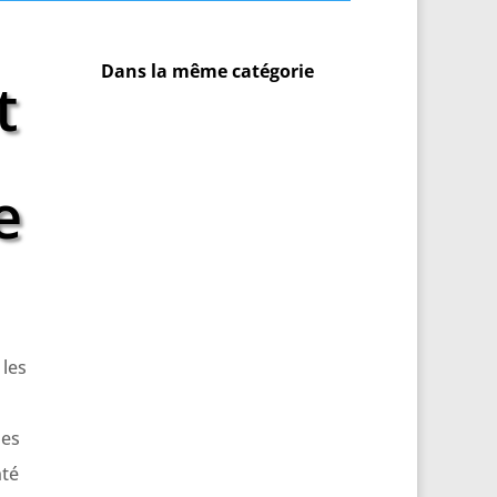
Dans la même catégorie
t
e
 les
ues
nté