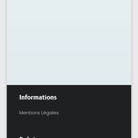
Petites, brillantes, souvent oubliées au fond
d’un placard, les graines de lin reviennent
sur le devant de la scène santé. Et pour
cause : elles concentrent des oméga-3...
Informations
Mentions Légales