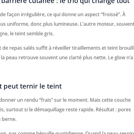
 barrière cutanée : le trio qui change tout
e façon irrégulière, ce qui donne un aspect “froissé”. À
plus uniforme, donc plus lumineuse. L’autre moteur, souven
gne, le teint semble gris.
e repas salés suffit à réveiller tiraillements et teint brouill
la peau retrouve souvent une clarté plus nette. Le glow n’a
 peut ternir le teint
donner un rendu “frais” sur le moment. Mais cette couche
s, surtout si le démaquillage reste rapide. Résultat : pores
n berne.
ion, pas comme béquille quotidienne. Quand la peau respir