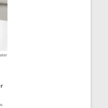
ater
er
us