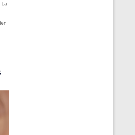
. La
ien
s