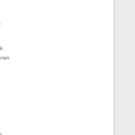
t
é.
 rien
e