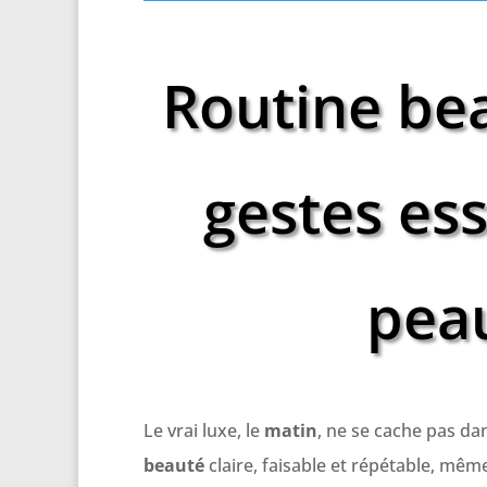
Routine bea
gestes es
peau
Le vrai luxe, le
matin
, ne se cache pas da
beauté
claire, faisable et répétable, mêm