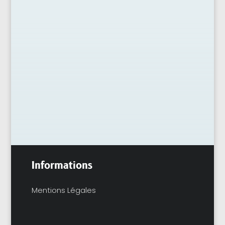
Les pores visibles, ce fameux effet “peau
d’orange”, peuvent voler l’éclat d’un teint en
quelques semaines. Sur la zone T, la brillance
s’installe, le maquillage...
Informations
Mentions Légales