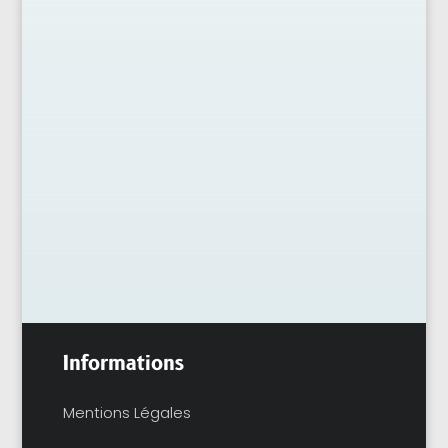
Choisir les bons sous-vêtements pour sa
première fois peut sembler anodin, mais
c'est en fait très important. Après tout, il
s'agit d'une occasion spéciale et vous...
Informations
Mentions Légales