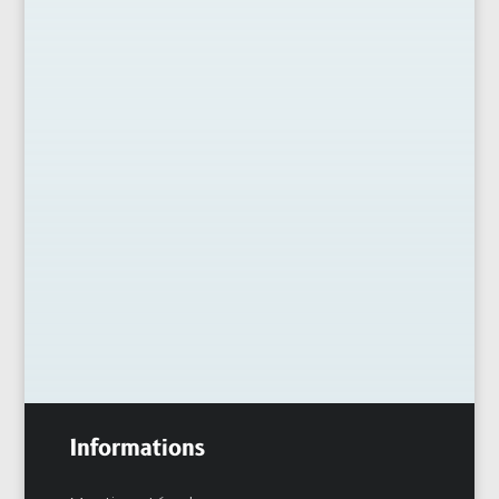
Un ventre un peu présent ne devrait jamais
dicter le style, pourtant il influence souvent
le choix du dressing. Bonne nouvelle : il
existe des coupes adaptées, des...
Informations