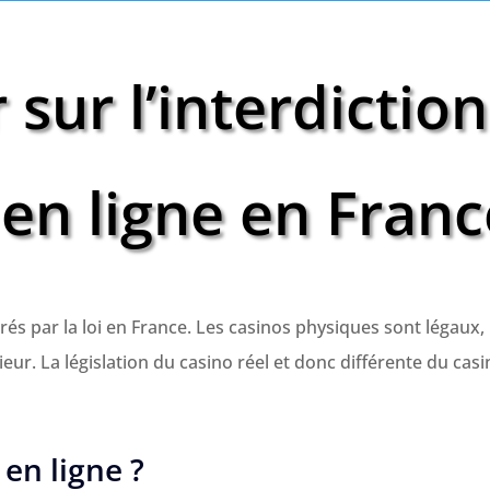
 sur l’interdiction
 en ligne en Franc
és par la loi en France. Les casinos physiques sont légaux,
ieur. La législation du casino réel et donc différente du cas
 en ligne ?