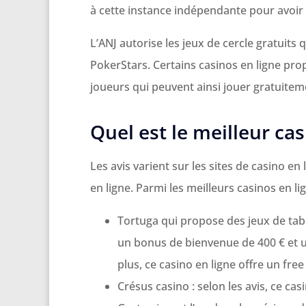
à cette instance indépendante pour avoir 
L’ANJ autorise les jeux de cercle gratuit
PokerStars. Certains casinos en ligne pr
joueurs qui peuvent ainsi jouer gratuite
Quel est le meilleur cas
Les avis varient sur les sites de casino en 
en ligne. Parmi les meilleurs casinos en li
Tortuga qui propose des jeux de tab
un bonus de bienvenue de 400 € et u
plus, ce casino en ligne offre un fre
Crésus casino : selon les avis, ce c