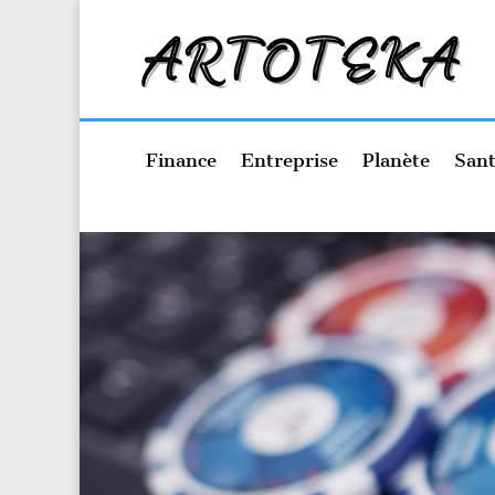
Finance
Entreprise
Planète
Sant