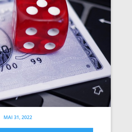
MAI 31, 2022