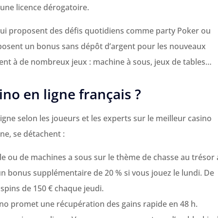
une licence dérogatoire.
s qui proposent des défis quotidiens comme party Poker ou
oposent un bonus sans dépôt d’argent pour les nouveaux
ment à de nombreux jeux : machine à sous, jeux de tables…
ino en ligne français ?
ligne selon les joueurs et les experts sur le meilleur casino
gne, se détachent :
le ou de machines a sous sur le thème de chasse au trésor 
n bonus supplémentaire de 20 % si vous jouez le lundi. De
e spins de 150 € chaque jeudi.
asino promet une récupération des gains rapide en 48 h.