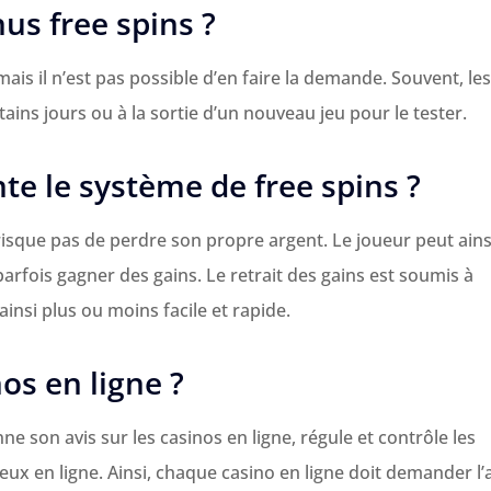
s free spins ?
 mais il n’est pas possible d’en faire la demande. Souvent, les
tains jours ou à la sortie d’un nouveau jeu pour le tester.
e le système de free spins ?
risque pas de perdre son propre argent. Le joueur peut ains
parfois gagner des gains. Le retrait des gains est soumis à
 ainsi plus ou moins facile et rapide.
os en ligne ?
ne son avis sur les casinos en ligne, régule et contrôle les
jeux en ligne. Ainsi, chaque casino en ligne doit demander l’