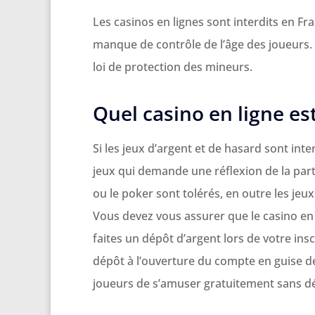
Les casinos en lignes sont interdits en F
manque de contrôle de l’âge des joueurs. L
loi de protection des mineurs.
Quel casino en ligne es
Si les jeux d’argent et de hasard sont inte
jeux qui demande une réflexion de la part 
ou le poker sont tolérés, en outre les jeu
Vous devez vous assurer que le casino en l
faites un dépôt d’argent lors de votre in
dépôt à l’ouverture du compte en guise 
joueurs de s’amuser gratuitement sans dé