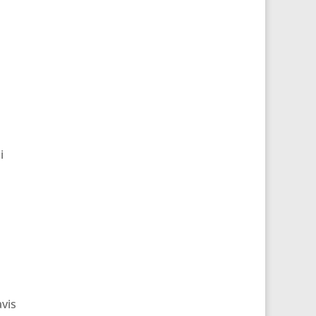
i
avis