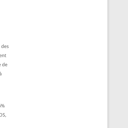
 des
ent
e de
à
26%
OS,