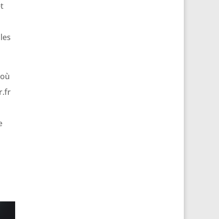
t
les
 où
.fr
e