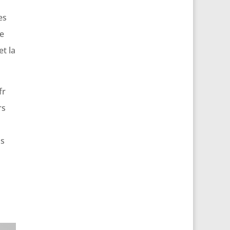
es
le
et la
fr
rs
ns
h