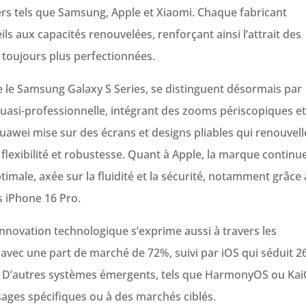
ers tels que Samsung, Apple et Xiaomi. Chaque fabricant
eils aux capacités renouvelées, renforçant ainsi l’attrait des
toujours plus perfectionnées.
e Samsung Galaxy S Series, se distinguent désormais par
uasi-professionnelle, intégrant des zooms périscopiques et
Huawei mise sur des écrans et designs pliables qui renouvell
t flexibilité et robustesse. Quant à Apple, la marque continu
timale, axée sur la fluidité et la sécurité, notamment grâce 
s iPhone 16 Pro.
 l’innovation technologique s’exprime aussi à travers les
vec une part de marché de 72%, suivi par iOS qui séduit 
ée. D’autres systèmes émergents, tels que HarmonyOS ou Kai
sages spécifiques ou à des marchés ciblés.