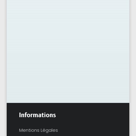
Thierry Ardisson, icône incontournable du
petit écran français, a tiré sa révérence lundi
14 juillet à Paris, à l’âge de 76 ans, des suites
d’un cancer du foie....
Informations
Mentions Légales