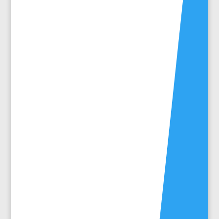
Pourquoi certaines personnes consultent-elles
un marabout lorsque leur vie traverse une zone
de turbulence ? En Afrique de l’Ouest, cette
figure occupe une place ancienne, entre