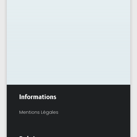
Posséder une piscine peut être synonyme
de plaisir et de détente, mais cela implique
également un entretien régulier pour
assurer une bonne qualité d'eau. Grâce aux...
Informations
Mentions Légales