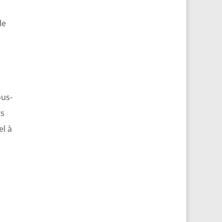
le
ous-
ts
el à