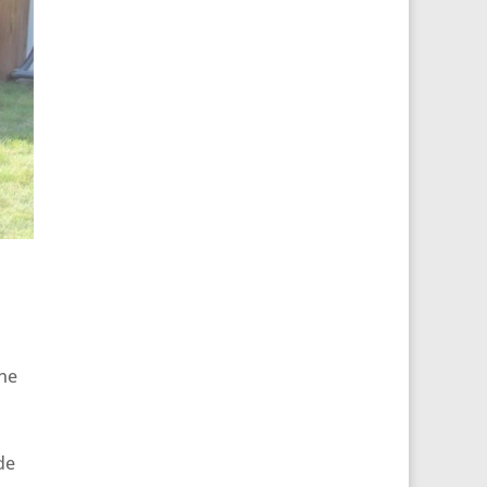
une
de