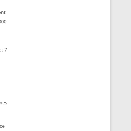
ent
 000
et 7
rmes
 ce