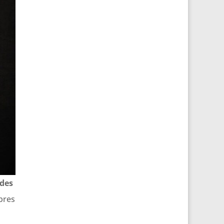
 des
ibres