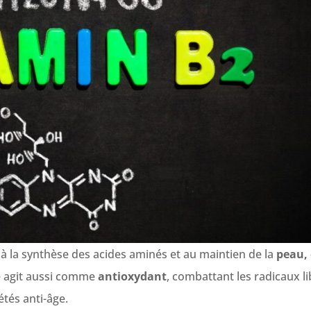
 à la synthèse des acides aminés et au maintien de la
peau,
le agit aussi comme
antioxydant
, combattant les radicaux l
étés anti-âge.