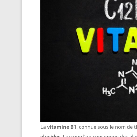
La
vitamine B1
, connue sous le nom de t
glucides
. Lorsque l’on consomme des alim