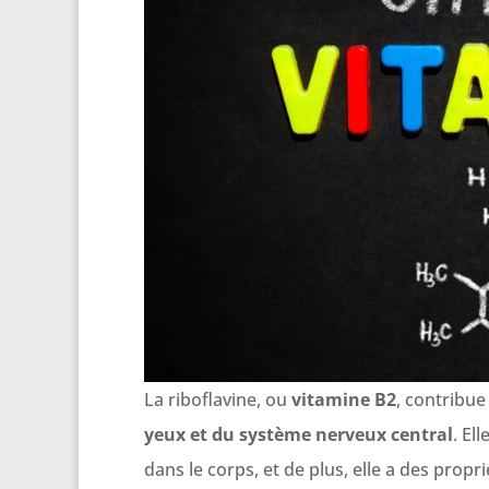
La riboflavine, ou
vitamine B2
, contribue
yeux et du système nerveux central
. El
dans le corps, et de plus, elle a des propri