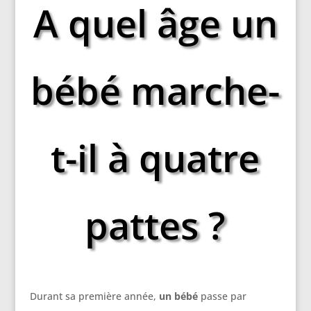
A quel âge un
bébé marche-
t-il à quatre
pattes ?
Durant sa première année,
un bébé
passe par