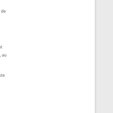
” de
nt
, au
ste