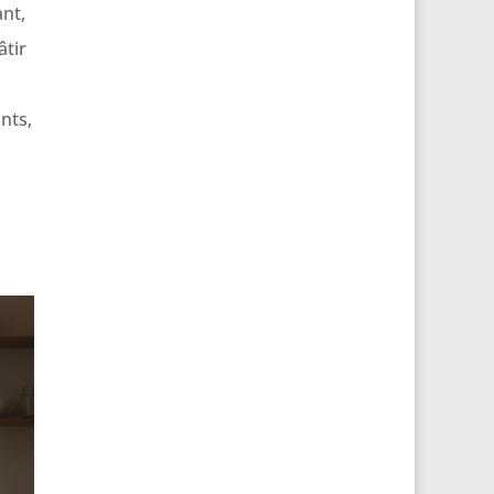
nt,
âtir
nts,