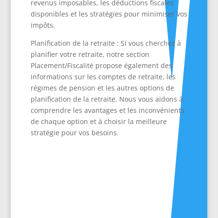
revenus imposables, les déductions fiscales
disponibles et les stratégies pour minimiser vos
impôts.
Planification de la retraite : Si vous cherchez à
planifier votre retraite, notre section
Placement/Fiscalité propose également des
informations sur les comptes de retraite, les
régimes de pension et les autres options de
planification de la retraite. Nous vous aidons à
comprendre les avantages et les inconvénients
de chaque option et à choisir la meilleure
stratégie pour vos besoins.