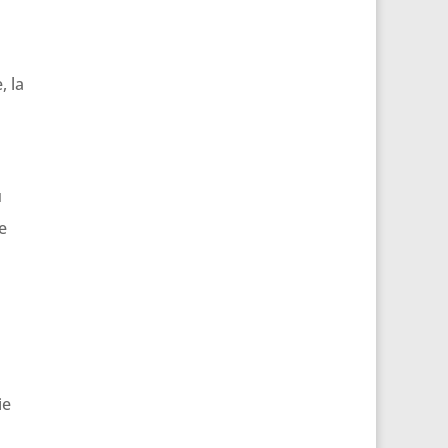
, la
u
e
ie