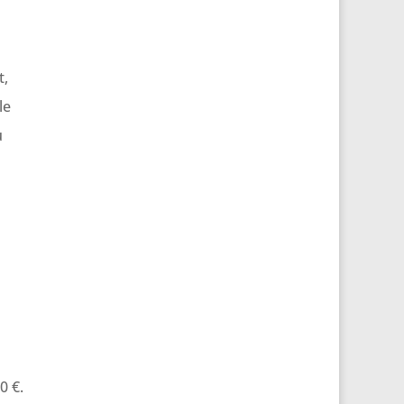
t,
le
u
0 €.