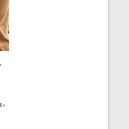
ce
lle