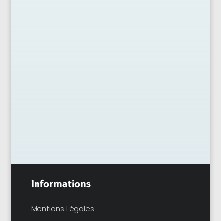
Le monde du vin est à la fois complexe et
fascinant, attirant amateurs et
professionnels vers une quête perpétuelle
de connaissance et de découverte.
Les cours...
Informations
Mentions Légales