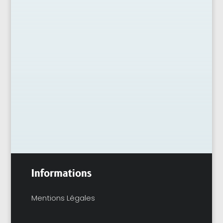
Depuis notre jeune âge, on nous inculque ce
qu’est l’hygiène de vie, en exigeant une
bonne alimentation et une hydratation
fréquente dans notre quotidien. On a tous...
Informations
Mentions Légales